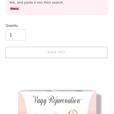
link, and paste it into their search.
Quantity
SOLD OUT
Adding
product
to
your
cart