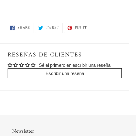
SHARE
TWEET
PIN
SHARE
TWEET
PIN IT
ON
ON
ON
FACEBOOK
TWITTER
PINTEREST
RESEÑAS DE CLIENTES
Sé el primero en escribir una reseña
Escribir una reseña
Newsletter